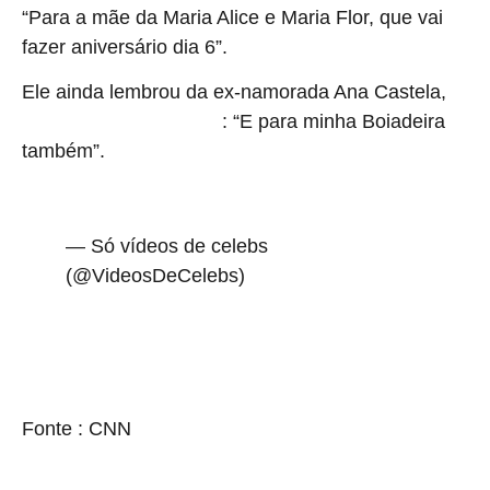
“Para a mãe da Maria Alice e Maria Flor, que vai
fazer aniversário dia 6”.
Ele ainda lembrou da ex-namorada Ana Castela,
e
: “E para minha Boiadeira
dedicou uma das rosas à ela
também”.
pic.twitter.com/uczJzxtT4W
— Só vídeos de celebs
(@VideosDeCelebs)
March 23, 2026
source
Fonte : CNN