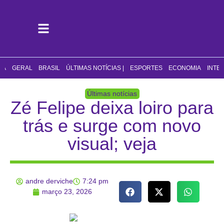
CA
GERAL
BRASIL
ÚLTIMAS NOTÍCIAS |
ESPORTES
ECONOMIA
INTE
Últimas notícias
Zé Felipe deixa loiro para
trás e surge com novo
visual; veja
andre derviche
7:24 pm
março 23, 2026