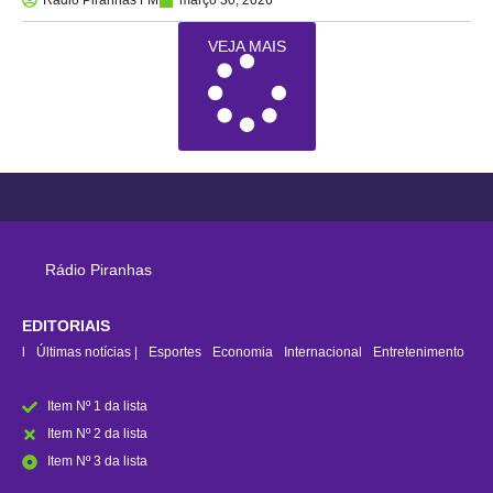
Rádio Piranhas FM
março 30, 2026
VEJA MAIS
Rádio Piranhas
EDITORIAIS
rasil
Últimas notícias |
Esportes
Economia
Internacional
Entretenimento
Item Nº 1 da lista
Item Nº 2 da lista
Item Nº 3 da lista