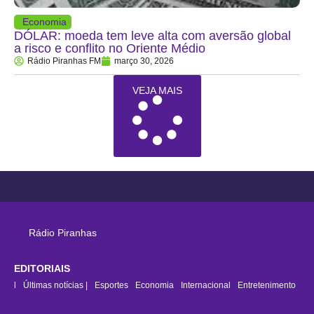
Economia
DÓLAR: moeda tem leve alta com aversão global
a risco e conflito no Oriente Médio
Rádio Piranhas FM
março 30, 2026
VEJA MAIS
Rádio Piranhas
EDITORIAIS
rasil
Últimas notícias |
Esportes
Economia
Internacional
Entretenimento