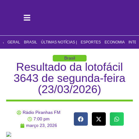
CA
GERAL
BRASIL
ÚLTIMAS NOTÍCIAS |
ESPORTES
ECONOMIA
INTE
Brasil
Resultado da lotofácil
3643 de segunda-feira
(23/03/2026)
Rádio Piranhas FM
7:00 pm
março 23, 2026