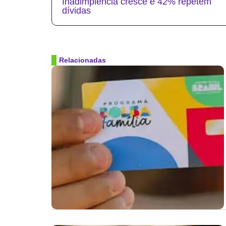
Inadimplência cresce e 42% repetem
dívidas
Relacionadas