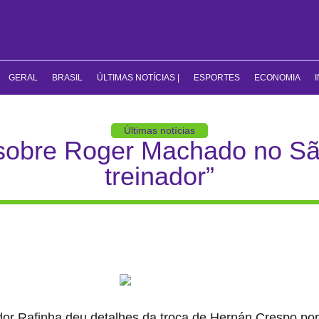
GERAL
BRASIL
ÚLTIMAS NOTÍCIAS |
ESPORTES
ECONOMIA
Últimas notícias
 sobre Roger Machado no S
treinador”
ador Rafinha deu detalhes da troca de Hernán Crespo 