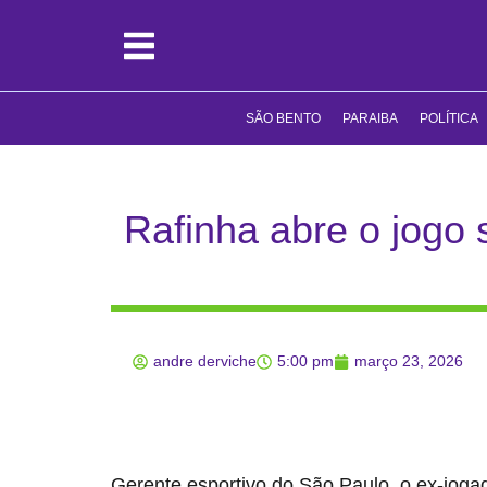
SÃO BENTO
PARAIBA
POLÍTICA
Rafinha abre o jogo
andre derviche
5:00 pm
março 23, 2026
Gerente esportivo do São Paulo, o ex-jog