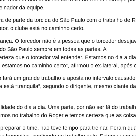
einador da equipe.
a de parte da torcida do São Paulo com o trabalho de 
tor, o clube está no caminho certo.
nça. O torcedor não é a pessoa que o torcedor deseja
 do São Paulo sempre em todas as partes. A
diretoria do S
teza que o torcedor vai entender. Estamos no dia a dia
estamos no caminho certo”, afirmou o ex-lateral, após o
fará um grande trabalho e aposta no intervalo causado
a está “tranquila”, segundo o dirigente, mesmo diante da
lidade do dia a dia. Uma parte, por não ser fã do traba
mos no trabalho do Roger e temos certeza que as coisa
ra preparar o time, não teve tempo para treinar. Foram qu
 tranquilos, confiando no trabalho dele. Estamos em se