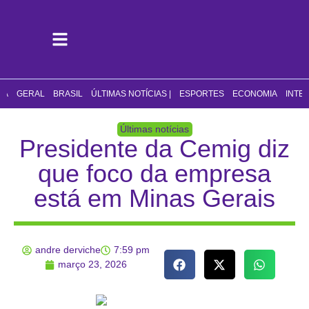
CA
GERAL
BRASIL
ÚLTIMAS NOTÍCIAS |
ESPORTES
ECONOMIA
INTE
Últimas notícias
Presidente da Cemig diz
que foco da empresa
está em Minas Gerais
andre derviche
7:59 pm
março 23, 2026