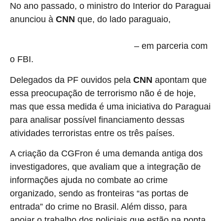
No ano passado, o ministro do Interior do Paraguai
anunciou à
CNN
que, do lado paraguaio,
terá uma
base para combater a expansão e financiamento do grupo
– em parceria com
terrorista Hezbollah na tríplice fronteira
o FBI.
Delegados da PF ouvidos pela
CNN
apontam que
essa preocupação de terrorismo não é de hoje,
mas que essa medida é uma iniciativa do Paraguai
para analisar possível financiamento dessas
atividades terroristas entre os três países.
A criação da CGFron é uma demanda antiga dos
investigadores, que avaliam que a integração de
informações ajuda no combate ao crime
organizado, sendo as fronteiras “as portas de
entrada” do crime no Brasil. Além disso, para
apoiar o trabalho dos policiais que estão na ponta,