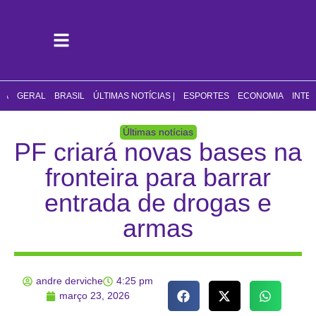
CA
GERAL
BRASIL
ÚLTIMAS NOTÍCIAS |
ESPORTES
ECONOMIA
INTE
Últimas notícias
PF criará novas bases na
fronteira para barrar
entrada de drogas e
armas
andre derviche
4:25 pm
março 23, 2026