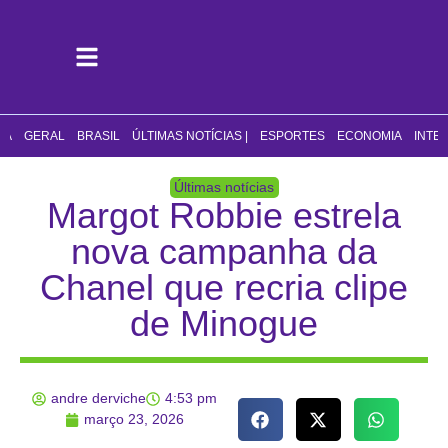
CA
GERAL
BRASIL
ÚLTIMAS NOTÍCIAS |
ESPORTES
ECONOMIA
INTE
Últimas notícias
Margot Robbie estrela
nova campanha da
Chanel que recria clipe
de Minogue
andre derviche
4:53 pm
março 23, 2026