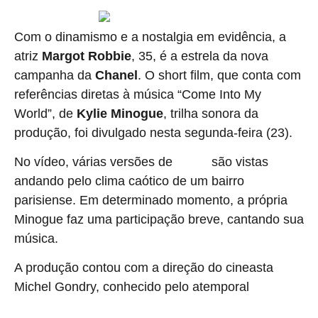
Com o dinamismo e a nostalgia em evidência, a
atriz
Margot Robbie
, 35, é a estrela da nova
campanha da
Chanel
. O short film, que conta com
referências diretas à música “Come Into My
World”, de
Kylie
Minogue
, trilha sonora da
produção, foi divulgado nesta segunda-feira (23).
No vídeo, várias versões de
são vistas
Margot
andando pelo clima caótico de um bairro
parisiense. Em determinado momento, a própria
Minogue faz uma participação breve, cantando sua
música.
A produção contou com a direção do cineasta
Michel Gondry, conhecido pelo atemporal
“Brilho
Eterno de uma Mente sem Lembranças” (2004).