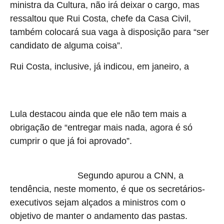
ministra da Cultura, não irá deixar o cargo, mas
ressaltou que Rui Costa, chefe da Casa Civil,
também colocará sua vaga à disposição para “ser
candidato de alguma coisa”.
Rui Costa, inclusive, já indicou, em janeiro, a
ex-
ministra do Planejamento, Orçamento e Gestão do Brasil,
Miriam Belchior (PT), para substituílo na Casa Civil.
Lula destacou ainda que ele não tem mais a
obrigação de “entregar mais nada, agora é só
cumprir o que já foi aprovado”.
Cerca de 20 ministros devem deixar o governo até abril para
Segundo apurou a CNN, a
disputar as eleições.
tendência, neste momento, é que os secretários-
executivos sejam alçados a ministros com o
objetivo de manter o andamento das pastas.