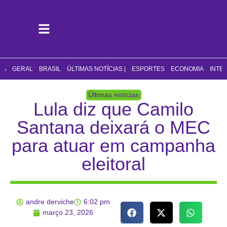
CA
GERAL
BRASIL
ÚLTIMAS NOTÍCIAS |
ESPORTES
ECONOMIA
INTE
Últimas notícias
Lula diz que Camilo
Santana deixará o MEC
para atuar em campanha
eleitoral
andre derviche
6:02 pm
março 23, 2026