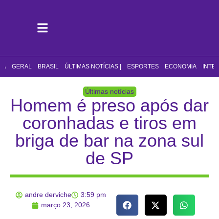
CA
GERAL
BRASIL
ÚLTIMAS NOTÍCIAS |
ESPORTES
ECONOMIA
INTE
Últimas notícias
Homem é preso após dar
coronhadas e tiros em
briga de bar na zona sul
de SP
andre derviche
3:59 pm
março 23, 2026