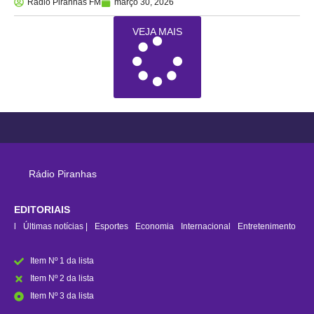
Rádio Piranhas FM
março 30, 2026
VEJA MAIS
Rádio Piranhas
EDITORIAIS
rasil
Últimas notícias |
Esportes
Economia
Internacional
Entretenimento
Item Nº 1 da lista
Item Nº 2 da lista
Item Nº 3 da lista