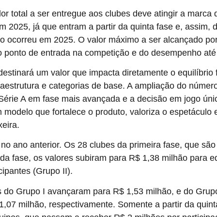
r total a ser entregue aos clubes deve atingir a marca 
2025, já que entram a partir da quinta fase e, assim, d
como ocorreu em 2025. O valor máximo a ser alcançado 
 ponto de entrada na competição e do desempenho até a
stinará um valor que impacta diretamente o equilíbrio f
raestrutura e categorias de base. A ampliação do número
 Série A em fase mais avançada e a decisão em jogo únic
modelo que fortalece o produto, valoriza o espetáculo e
eira.
 no ano anterior. Os 28 clubes da primeira fase, que sã
a fase, os valores subiram para R$ 1,38 milhão para eq
ipantes (Grupo II).
s do Grupo I avançaram para R$ 1,53 milhão, e do Grupo 
07 milhão, respectivamente. Somente a partir da quinta