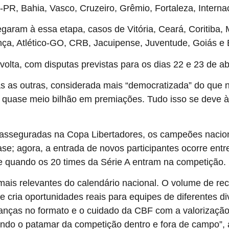
-PR, Bahia, Vasco, Cruzeiro, Grêmio, Fortaleza, Interna
egaram à essa etapa, casos de Vitória, Ceará, Coritiba
nça, Atlético-GO, CRB, Jacuipense, Juventude, Goiás e 
 volta, com disputas previstas para os dias 22 e 23 de ab
as as outras, considerada mais “democratizada” do que 
 e quase meio bilhão em premiações. Tudo isso se deve
asseguradas na Copa Libertadores, os campeões nacion
se; agora, a entrada de novos participantes ocorre entr
te quando os 20 times da Série A entram na competição.
ais relevantes do calendário nacional. O volume de recu
e cria oportunidades reais para equipes de diferentes d
anças no formato e o cuidado da CBF com a valorização 
evando o patamar da competição dentro e fora de campo”,