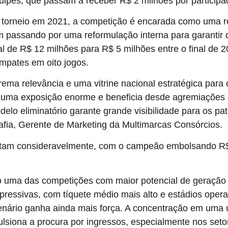
ipes, que passam a receber R$ 2 milhões por participa
do torneio em 2021, a competição é encarada como uma re
m passando por uma reformulação interna para garantir 
al de R$ 12 milhões para R$ 5 milhões entre o final de 2
empates em oito jogos.
ema relevância e uma vitrine nacional estratégica para
na uma exposição enorme e beneficia desde agremiações
odelo eliminatório garante grande visibilidade para os 
Mafia, Gerente de Marketing da Multimarcas Consórcios.
tam consideravelmente, com o campeão embolsando R$ 7
o uma das competições com maior potencial de geração 
expressivas, com tíquete médio mais alto e estádios op
nário ganha ainda mais força. A concentração em uma ú
ulsiona a procura por ingressos, especialmente nos set