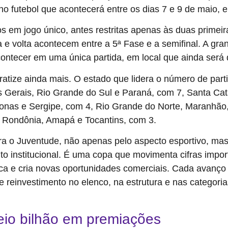
no futebol que acontecerá entre os dias 7 e 9 de maio, 
s em jogo único, antes restritas apenas às duas primeira
e volta acontecem entre a 5ª Fase e a semifinal. A gra
ontecer em uma única partida, em local que ainda será 
atize ainda mais. O estado que lidera o número de part
s Gerais, Rio Grande do Sul e Paraná, com 7, Santa Cat
s e Sergipe, com 4, Rio Grande do Norte, Maranhão, Pa
, Rondônia, Amapá e Tocantins, com 3.
 o Juventude, não apenas pelo aspecto esportivo, mas 
o institucional. É uma copa que movimenta cifras impor
rca e cria novas oportunidades comerciais. Cada avanço s
e reinvestimento no elenco, na estrutura e nas categoria
io bilhão em premiações