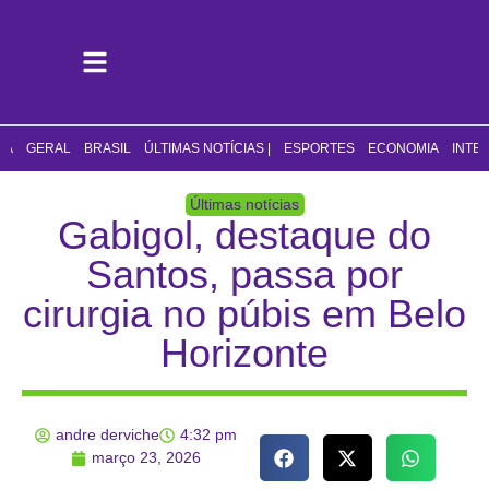
CA
GERAL
BRASIL
ÚLTIMAS NOTÍCIAS |
ESPORTES
ECONOMIA
INTE
Últimas notícias
Gabigol, destaque do
Santos, passa por
cirurgia no púbis em Belo
Horizonte
andre derviche
4:32 pm
março 23, 2026