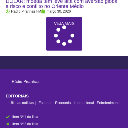
DÓLAR: moeda tem leve alta com aversão global
a risco e conflito no Oriente Médio
Rádio Piranhas FM
março 30, 2026
VEJA MAIS
Rádio Piranhas
EDITORIAIS
rasil
Últimas notícias |
Esportes
Economia
Internacional
Entretenimento
Item Nº 1 da lista
Item Nº 2 da lista