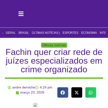
CA
GERAL
BRASIL
ÚLTIMAS NOTÍCIAS |
ESPORTES
ECONOMIA
INTE
Últimas notícias
Fachin quer criar rede de
juízes especializados em
crime organizado
andre derviche
4:24 pm
março 23, 2026