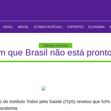
GERAL
BRASIL
ÚLTIMAS NOTÍCIAS |
ESPORTES
ECONOMIA
Últimas notícias
m que Brasil não está pront
o do Instituto Todos pela Saúde (ITpS) revelou que 53% 
pandemia.