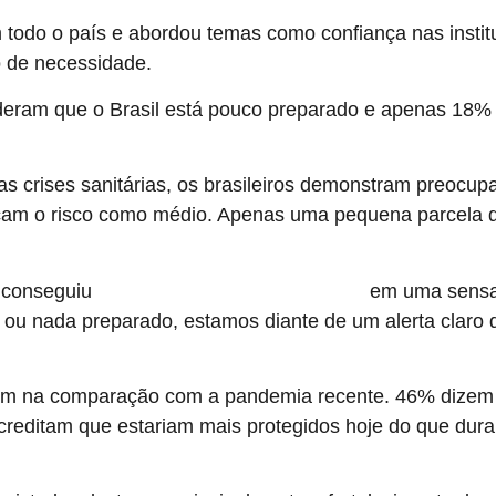
em todo o país e abordou temas como confiança nas insti
 de necessidade.
ram que o Brasil está pouco preparado e apenas 18%
s crises sanitárias, os brasileiros demonstram preocup
icam o risco como médio. Apenas uma pequena parcela 
o conseguiu
em uma sensaç
transformar a experiência da covid-19
 ou nada preparado, estamos diante de um alerta claro d
ém na comparação com a pandemia recente. 46% dizem
editam que estariam mais protegidos hoje do que duran