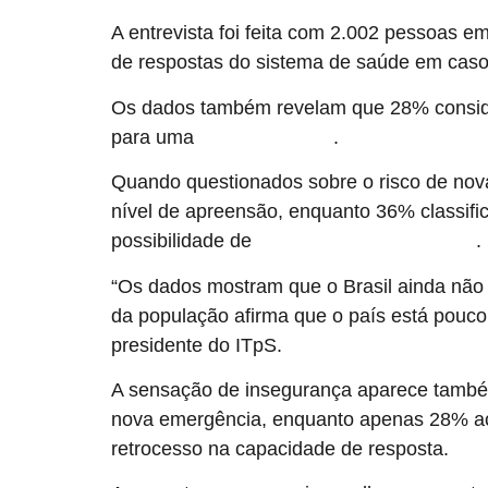
A entrevista foi feita com 2.002 pessoas 
de respostas do sistema de saúde em caso
Os dados também revelam que 28% conside
para uma
.
nova crise sanitária
Quando questionados sobre o risco de nova
nível de apreensão, enquanto 36% classif
possibilidade de
.
novas epidemias ou pandemias
“Os dados mostram que o Brasil ainda nã
da população afirma que o país está pouco
presidente do ITpS.
A sensação de insegurança aparece tamb
nova emergência, enquanto apenas 28% acr
retrocesso na capacidade de resposta.