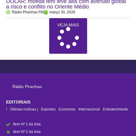
DÓLAR: moeda tem leve alta com aversão global
a risco e conflito no Oriente Médio
Rádio Piranhas FM
março 30, 2026
VEJA MAIS
Rádio Piranhas
EDITORIAIS
rasil
Últimas notícias |
Esportes
Economia
Internacional
Entretenimento
Item Nº 1 da lista
Item Nº 2 da lista