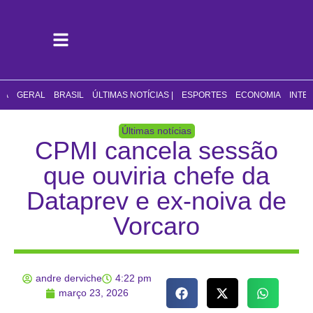
CA
GERAL
BRASIL
ÚLTIMAS NOTÍCIAS |
ESPORTES
ECONOMIA
INTE
Últimas notícias
CPMI cancela sessão
que ouviria chefe da
Dataprev e ex-noiva de
Vorcaro
andre derviche
4:22 pm
março 23, 2026