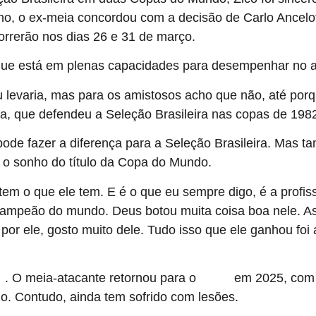
nho, o ex-meia concordou com a decisão de Carlo Ancelott
orrerão nos dias 26 e 31 de março.
 que está em plenas capacidades para desempenhar no al
 levaria, mas para os amistosos acho que não, até porqu
leta, que defendeu a Seleção Brasileira nas copas de 198
ode fazer a diferença para a Seleção Brasileira. Mas t
r o sonho do título da Copa do Mundo.
em o que ele tem. E é o que eu sempre digo, é a profis
 campeão do mundo. Deus botou muita coisa boa nele. As
por ele, gosto muito dele. Tudo isso que ele ganhou foi
. O meia-atacante retornou para o
em 2025, com o
ti
Santos
no. Contudo, ainda tem sofrido com lesões.