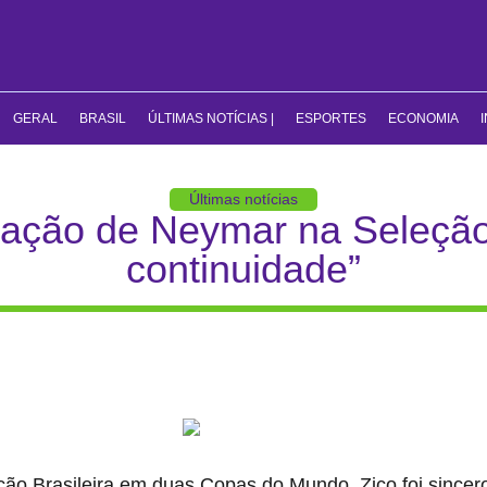
GERAL
BRASIL
ÚLTIMAS NOTÍCIAS |
ESPORTES
ECONOMIA
Últimas notícias
uação de Neymar na Seleção
continuidade”
ão Brasileira em duas Copas do Mundo, Zico foi sincer