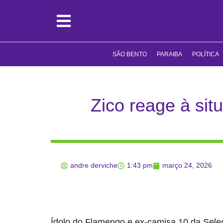
SÃO BENTO
PARAIBA
POLÍTICA
Zico reage à sit
andre derviche
1:43 pm
março 24, 2026
Ídolo do Flamengo e ex-camisa 10 da Seleç