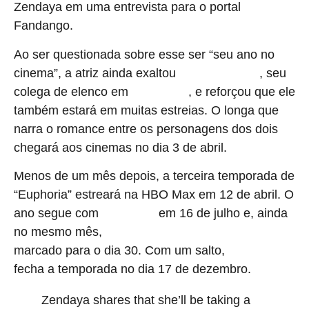
Zendaya em uma entrevista para o portal
Fandango.
Ao ser questionada sobre esse ser “seu ano no
cinema”, a atriz ainda exaltou
, seu
Robert
Pattinson
colega de elenco em
, e reforçou que ele
“The Drama”
também estará em muitas estreias. O longa que
narra o romance entre os personagens dos dois
chegará aos cinemas no dia 3 de abril.
Menos de um mês depois, a terceira temporada de
“Euphoria” estreará na HBO Max em 12 de abril. O
ano segue com
em 16 de julho e, ainda
“A Odisseia”
no mesmo mês,
“Homem-Aranha: Um Novo Dia”,
marcado para o dia 30. Com um salto,
“Duna 3”
fecha a temporada no dia 17 de dezembro.
Zendaya shares that she’ll be taking a