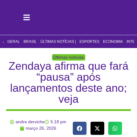
CA
GERAL
BRASIL
ÚLTIMAS NOTÍCIAS |
ESPORTES
ECONOMIA
INTE
Últimas notícias
Zendaya afirma que fará
“pausa” após
lançamentos deste ano;
veja
andre derviche
5:18 pm
março 26, 2026