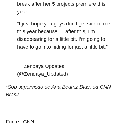
break after her 5 projects premiere this
year:
“I just hope you guys don’t get sick of me
this year because — after this, I’m
disappearing for a little bit. I’m going to
have to go into hiding for just a little bit.”
pic.twitter.com/GB5pMOXKXP
— Zendaya Updates
(@Zendaya_Updated)
March 26, 2026
*Sob supervisão de Ana Beatriz Dias, da CNN
Brasil
source
Fonte : CNN