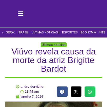
CA
GERAL
BRASIL
ÚLTIMAS NOTÍCIAS |
ESPORTES
ECONOMIA
INTE
Últimas notícias
Viúvo revela causa da
morte da atriz Brigitte
Bardot
andre derviche
11:44 am
janeiro 7, 2026