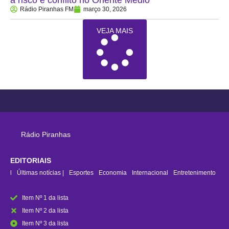
Rádio Piranhas FM
março 30, 2026
VEJA MAIS
Rádio Piranhas
EDITORIAIS
rasil
Últimas notícias |
Esportes
Economia
Internacional
Entretenimento
Item Nº 1 da lista
Item Nº 2 da lista
Item Nº 3 da lista