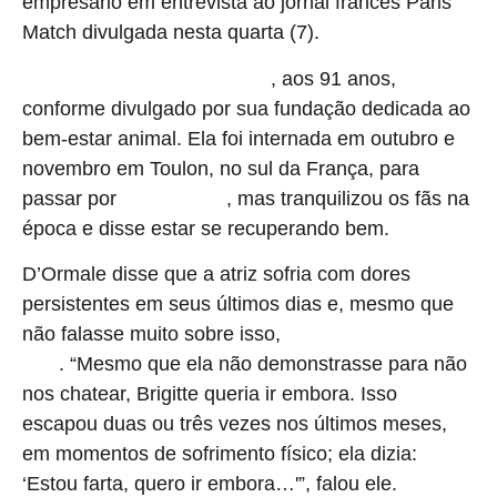
empresário em entrevista ao jornal francês Paris
Match divulgada nesta quarta (7).
, aos 91 anos,
Bardot morreu em 28 de dezembro
conforme divulgado por sua fundação dedicada ao
bem-estar animal. Ela foi internada em outubro e
novembro em Toulon, no sul da França, para
passar por
, mas tranquilizou os fãs na
procedimentos
época e disse estar se recuperando bem.
D’Ormale disse que a atriz sofria com dores
persistentes em seus últimos dias e, mesmo que
não falasse muito sobre isso,
parecia estar pronta para
. “Mesmo que ela não demonstrasse para não
partir
nos chatear, Brigitte queria ir embora. Isso
escapou duas ou três vezes nos últimos meses,
em momentos de sofrimento físico; ela dizia:
‘Estou farta, quero ir embora…'”, falou ele.