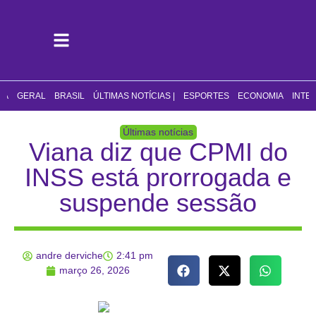
CA
GERAL
BRASIL
ÚLTIMAS NOTÍCIAS |
ESPORTES
ECONOMIA
INTE
Últimas notícias
Viana diz que CPMI do
INSS está prorrogada e
suspende sessão
andre derviche
2:41 pm
março 26, 2026