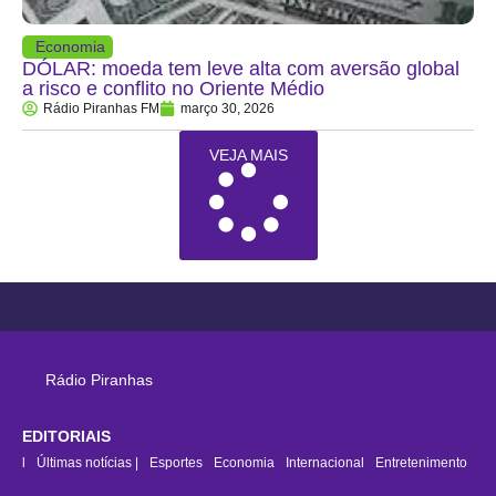
Economia
DÓLAR: moeda tem leve alta com aversão global
a risco e conflito no Oriente Médio
Rádio Piranhas FM
março 30, 2026
VEJA MAIS
Rádio Piranhas
EDITORIAIS
rasil
Últimas notícias |
Esportes
Economia
Internacional
Entretenimento