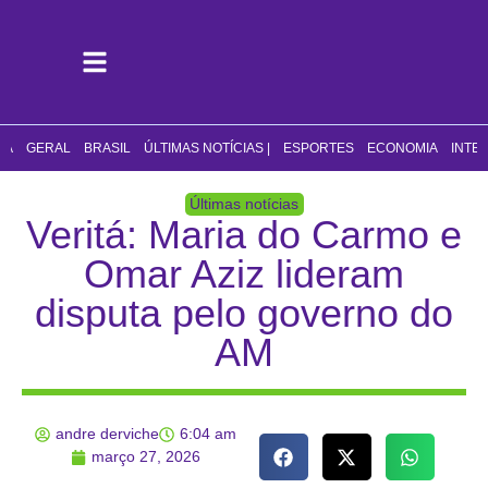
CA
GERAL
BRASIL
ÚLTIMAS NOTÍCIAS |
ESPORTES
ECONOMIA
INTE
Últimas notícias
Veritá: Maria do Carmo e
Omar Aziz lideram
disputa pelo governo do
AM
andre derviche
6:04 am
março 27, 2026