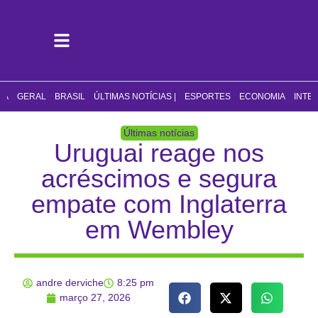
CA
GERAL
BRASIL
ÚLTIMAS NOTÍCIAS |
ESPORTES
ECONOMIA
INTE
Últimas notícias
Uruguai reage nos
acréscimos e segura
empate com Inglaterra
em Wembley
andre derviche
8:25 pm
março 27, 2026