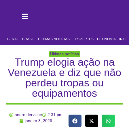
CA
GERAL
BRASIL
ÚLTIMAS NOTÍCIAS |
ESPORTES
ECONOMIA
INTE
Últimas notícias
Trump elogia ação na
Venezuela e diz que não
perdeu tropas ou
equipamentos
andre derviche
2:31 pm
janeiro 3, 2026