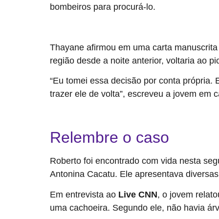
bombeiros para procurá-lo.
Veja o que sabemos sobre o caso
Thayane afirmou em uma carta manuscrita 
região desde a noite anterior, voltaria ao 
“Eu tomei essa decisão por conta própria. 
trazer ele de volta”, escreveu a jovem em 
Veja também: “Não tem o mesmo estilo de vida”: dis
Relembre o caso
Roberto foi encontrado com vida nesta seg
Antonina Cacatu. Ele apresentava diversa
Em entrevista ao
Live CNN
, o jovem relat
uma cachoeira. Segundo ele, não havia árvo