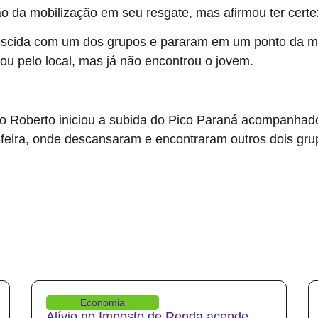
ão da mobilização em seu resgate, mas afirmou ter certe
 descida com um dos grupos e pararam em um ponto da 
u pelo local, mas já não encontrou o jovem.
anha no Paraná; bombeiros seguem buscas
o Roberto iniciou a subida do Pico Paraná acompanha
-feira, onde descansaram e encontraram outros dois gr
Economia
Alívio no Imposto de Renda acende