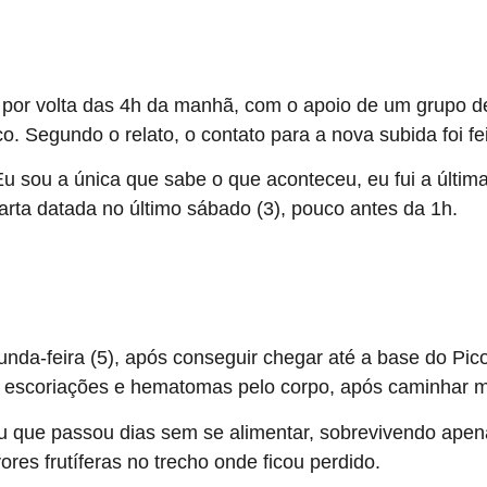
por volta das 4h da manhã, com o apoio de um grupo 
pico. Segundo o relato, o contato para a nova subida foi 
Eu sou a única que sabe o que aconteceu, eu fui a última
carta datada no último sábado (3), pouco antes da 1h.
se jovem após deixar amigo em montanha
unda-feira (5), após conseguir chegar até a base do Pi
s escoriações e hematomas pelo corpo, após caminhar m
ou que passou dias sem se alimentar, sobrevivendo apen
res frutíferas no trecho onde ficou perdido.