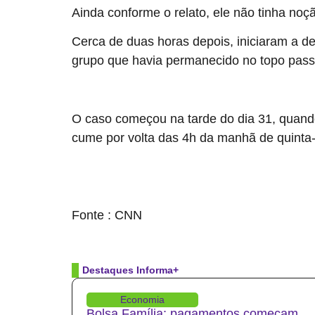
Ainda conforme o relato, ele não tinha noç
Cerca de duas horas depois, iniciaram a
grupo que havia permanecido no topo passo
Veja também: Amiga deixou jovem para trás em mont
O caso começou na tarde do dia 31, quand
cume por volta das 4h da manhã de quinta
source
Fonte : CNN
Destaques Informa+
Economia
Bolsa Família: pagamentos começam