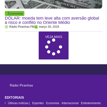
Economia
DÓLAR: moeda tem leve alta com aversão global
a risco e conflito no Oriente Médio
Rádio Piranhas FM
março 30, 2026
VEJA MAIS
Rádio Piranhas
EDITORIAIS
rasil
Últimas notícias |
Esportes
Economia
Internacional
Entretenimento