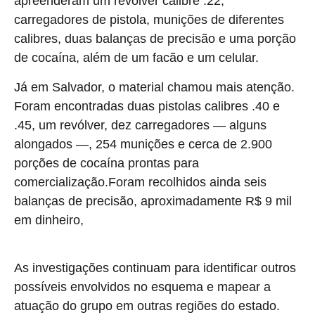
apreenderam um revólver calibre .22,
carregadores de pistola, munições de diferentes
calibres, duas balanças de precisão e uma porção
de cocaína, além de um facão e um celular.
Já em Salvador, o material chamou mais atenção.
Foram encontradas duas pistolas calibres .40 e
.45, um revólver, dez carregadores — alguns
alongados —, 254 munições e cerca de 2.900
porções de cocaína prontas para
comercialização.Foram recolhidos ainda seis
balanças de precisão, aproximadamente R$ 9 mil
em dinheiro,
oito celulares, um veículo de luxo, além de
objetos como coldre, gandola e facões.
As investigações continuam para identificar outros
possíveis envolvidos no esquema e mapear a
atuação do grupo em outras regiões do estado.