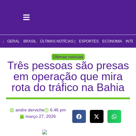
CA
GERAL
BRASIL
ÚLTIMAS NOTÍCIAS |
ESPORTES
ECONOMIA
INTE
Últimas notícias
Três pessoas são presas
em operação que mira
rota do tráfico na Bahia
andre derviche
6:46 pm
março 27, 2026