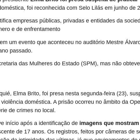
 doméstica, foi reconhecida com Selo Lilás em junho de 
ifica empresas públicas, privadas e entidades da socie
nero e de enfrentamento
à violência contra as mulheres.
 em um evento que aconteceu no auditório Mestre Álvaro
 ano passado.
etaria das Mulheres do Estado (SPM), mas não obteve r
é, Elma Brito, foi presa nesta segunda-feira (23), suspe
e violência doméstica. A prisão ocorreu no âmbito da Op
rie de crimes no local.
 início após a identificação de
imagens que mostram a
cente de 17 anos. Os registros, feitos por câmeras de se
ção da intimidade das vítimas, já que equipamentos de