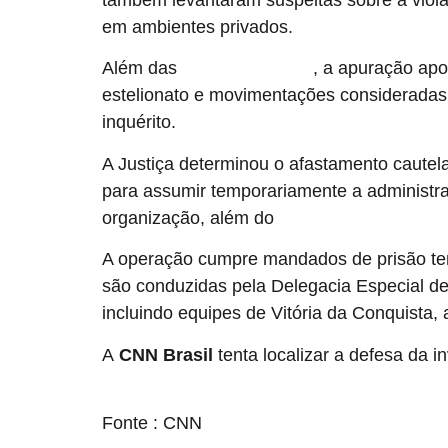
em ambientes privados.
Além das
, a apuração apo
denúncias de tortura
estelionato e movimentações consideradas 
inquérito.
A Justiça determinou o afastamento cautela
para assumir temporariamente a administra
organização, além do
encaminhamento das possí
A operação cumpre mandados de prisão tem
são conduzidas pela Delegacia Especial d
incluindo equipes de Vitória da Conquista,
A
CNN Brasil
tenta localizar a defesa da i
source
Fonte : CNN