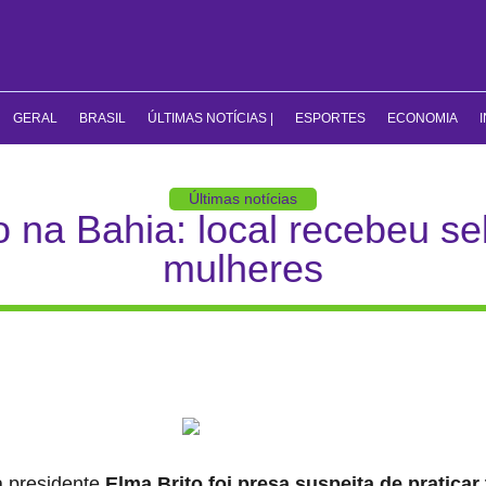
GERAL
BRASIL
ÚLTIMAS NOTÍCIAS |
ESPORTES
ECONOMIA
Últimas notícias
o na Bahia: local recebeu se
mulheres
a presidente
Elma Brito foi presa suspeita de praticar 