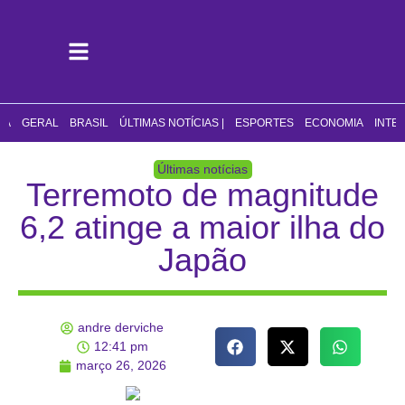
CA
GERAL
BRASIL
ÚLTIMAS NOTÍCIAS |
ESPORTES
ECONOMIA
INTE
Últimas notícias
Terremoto de magnitude
6,2 atinge a maior ilha do
Japão
andre derviche
12:41 pm
março 26, 2026