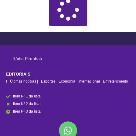
Rádio Piranhas
EDITORIAIS
rasil
Últimas notícias |
Esportes
Economia
Internacional
Entretenimento
Item Nº 1 da lista
Item Nº 2 da lista
Item Nº 3 da lista