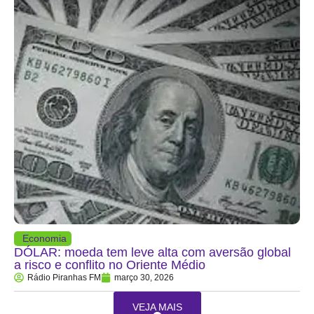
Economia
DÓLAR: moeda tem leve alta com aversão global
a risco e conflito no Oriente Médio
Rádio Piranhas FM
março 30, 2026
VEJA MAIS