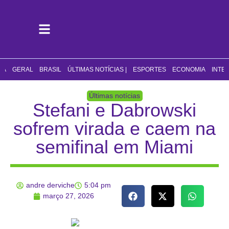
CA
GERAL
BRASIL
ÚLTIMAS NOTÍCIAS |
ESPORTES
ECONOMIA
INTE
Últimas notícias
Stefani e Dabrowski
sofrem virada e caem na
semifinal em Miami
andre derviche
5:04 pm
março 27, 2026