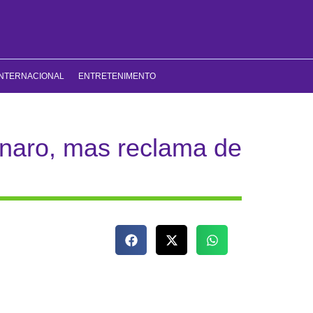
INTERNACIONAL
ENTRETENIMENTO
onaro, mas reclama de
torização para prisão domiciliar temporária de Jair