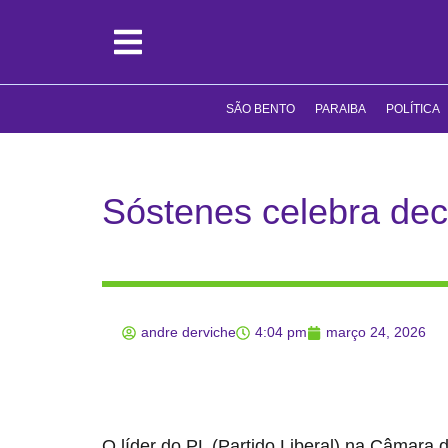
SÃO BENTO
PARAIBA
POLÍTICA
Sóstenes celebra dec
andre derviche
4:04 pm
março 24, 2026
O líder do PL (Partido Liberal) na Câmara