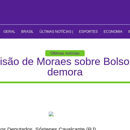
GERAL
BRASIL
ÚLTIMAS NOTÍCIAS |
ESPORTES
ECONOMIA
Últimas notícias
isão de Moraes sobre Bols
demora
 dos Deputados, Sóstenes Cavalcante (RJ),
afirmou que a au