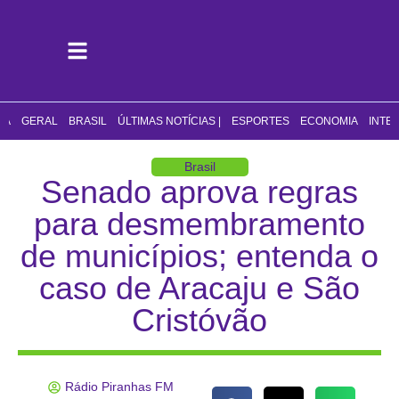
CA
GERAL
BRASIL
ÚLTIMAS NOTÍCIAS |
ESPORTES
ECONOMIA
INTE
Brasil
Senado aprova regras
para desmembramento
de municípios; entenda o
caso de Aracaju e São
Cristóvão
Rádio Piranhas FM