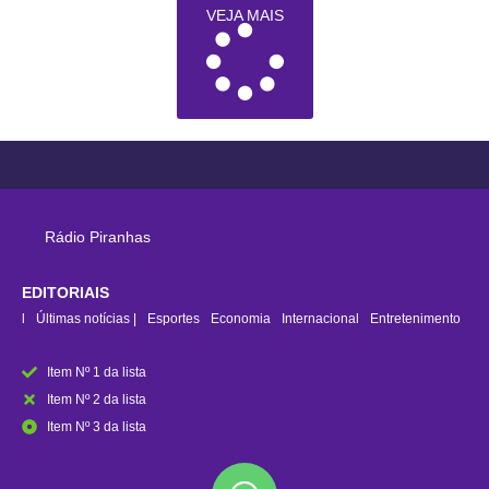
VEJA MAIS
Rádio Piranhas
EDITORIAIS
rasil
Últimas notícias |
Esportes
Economia
Internacional
Entretenimento
Item Nº 1 da lista
Item Nº 2 da lista
Item Nº 3 da lista