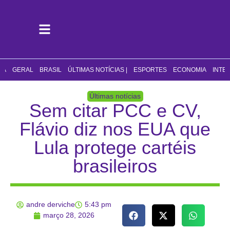
CA
GERAL
BRASIL
ÚLTIMAS NOTÍCIAS |
ESPORTES
ECONOMIA
INTE
Últimas notícias
Sem citar PCC e CV,
Flávio diz nos EUA que
Lula protege cartéis
brasileiros
andre derviche
5:43 pm
março 28, 2026