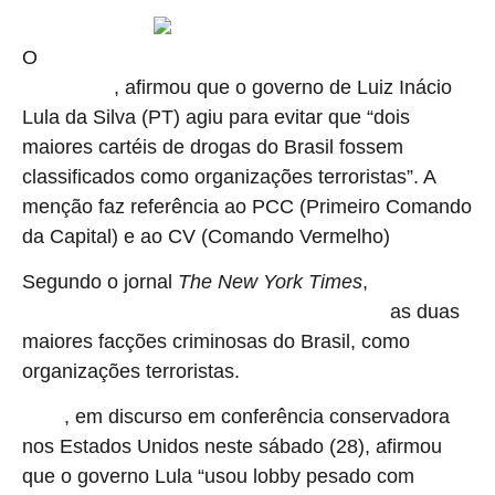
O
senador Flávio Bolsonaro, que é pré-candidato à presidência
, afirmou que o governo de Luiz Inácio
da República
Lula da Silva (PT) agiu para evitar que “dois
maiores cartéis de drogas do Brasil fossem
classificados como organizações terroristas”. A
menção faz referência ao PCC (Primeiro Comando
da Capital) e ao CV (Comando Vermelho)
Segundo o jornal
The New York Times
,
o governo
as duas
dos Estados Unidos avalia classificar o PCC e o CV,
maiores facções criminosas do Brasil, como
organizações terroristas.
, em discurso em conferência conservadora
Flávio
nos Estados Unidos neste sábado (28), afirmou
que o governo Lula “usou lobby pesado com