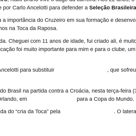
 por Carlo Ancelotti para defender a
Seleção Brasileir
u a importância do Cruzeiro em sua formação e desenvo
anos na Toca da Raposa.
a. Cheguei com 11 anos de idade, fui criado ali, é muito 
ção foi muito importante para mim e para o clube, um 
celotti para substituir
, que sofre
Alex Sandro, do Flamengo
 do Brasil na partida contra a Croácia, nesta terça-feira
Orlando, em
para a Copa do Mundo.
amistoso de preparação
da do “cria da Toca” pela
. O later
Seleção Brasileira principal