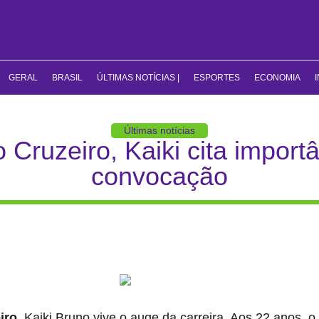
GERAL
BRASIL
ÚLTIMAS NOTÍCIAS |
ESPORTES
ECONOMIA
Últimas notícias
o Cruzeiro, Kaiki cita impor
convocação
iro
, Kaiki Bruno vive o auge da carreira. Aos 22 anos, 