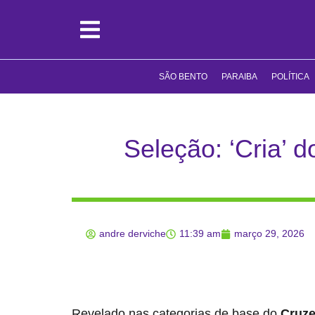
SÃO BENTO
PARAIBA
POLÍTICA
Seleção: ‘Cria’ d
andre derviche
11:39 am
março 29, 2026
Revelado nas categorias de base do
Cruze