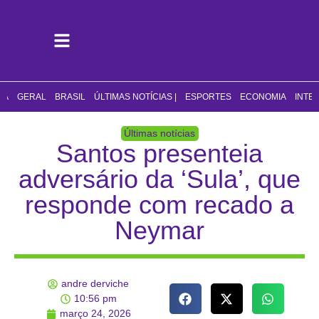
CA
GERAL
BRASIL
ÚLTIMAS NOTÍCIAS |
ESPORTES
ECONOMIA
INTE
Últimas notícias
Santos presenteia
adversário da ‘Sula’, que
responde com recado a
Neymar
andre derviche
10:56 pm
março 24, 2026