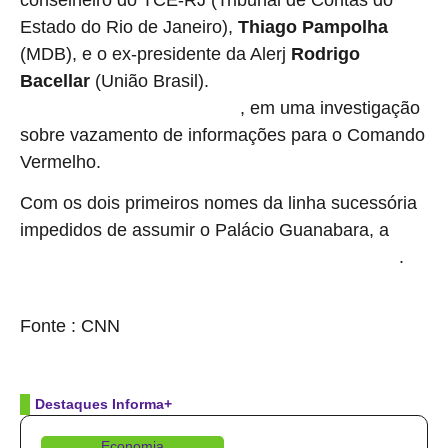
Estado do Rio de Janeiro),
Thiago Pampolha
(MDB), e o ex-presidente da Alerj
Rodrigo
Bacellar
(União Brasil).
Bacellar foi preso nessa sexta-
, em uma investigação
feira (27) pela PF (Polícia Federal)
sobre vazamento de informações para o Comando
Vermelho.
Com os dois primeiros nomes da linha sucessória
impedidos de assumir o Palácio Guanabara, a
.
chefia do Executivo estadual passou ao presidente do TJRJ
source
Fonte : CNN
Destaques Informa+
Economia