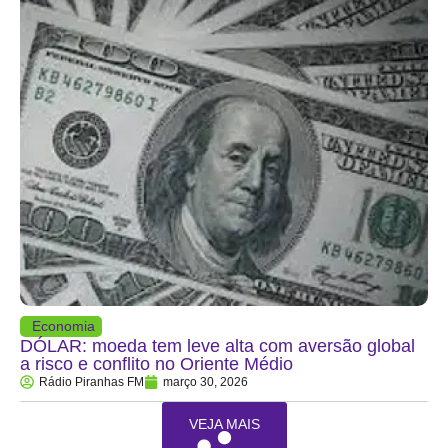
Economia
DÓLAR: moeda tem leve alta com aversão global
a risco e conflito no Oriente Médio
Rádio Piranhas FM
março 30, 2026
VEJA MAIS