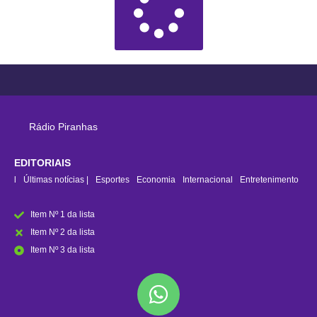
Rádio Piranhas
EDITORIAIS
rasil
Últimas notícias |
Esportes
Economia
Internacional
Entretenimento
Item Nº 1 da lista
Item Nº 2 da lista
Item Nº 3 da lista