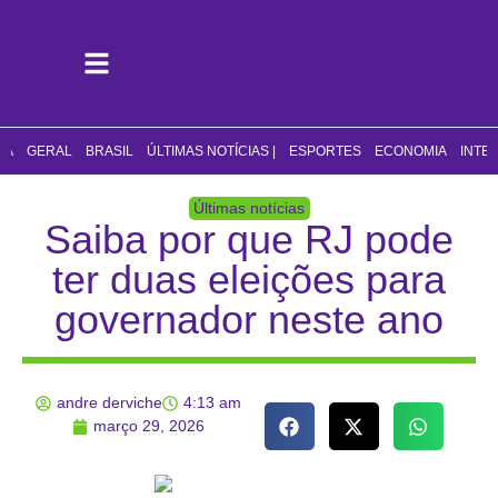
CA
GERAL
BRASIL
ÚLTIMAS NOTÍCIAS |
ESPORTES
ECONOMIA
INTE
Últimas notícias
Saiba por que RJ pode
ter duas eleições para
governador neste ano
andre derviche
4:13 am
março 29, 2026