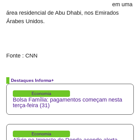
em uma
Uma pessoa morreu após ser atingida por destroços
área residencial de Abu Dhabi, nos Emirados
Árabes Unidos.
source
Fonte : CNN
Destaques Informa+
Economia
Bolsa Família: pagamentos começam nesta
terça-feira (31)
Economia
Alívio no Imposto de Renda acende alerta