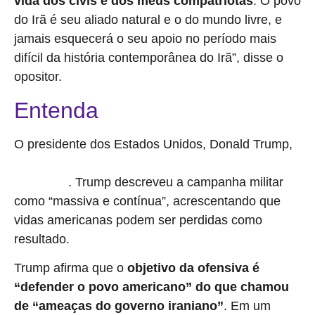
vida dos civis e dos meus compatriotas
. O povo
do Irã é seu aliado natural e o do mundo livre, e
jamais esquecerá o seu apoio no período mais
difícil da história contemporânea do Irã”, disse o
opositor.
Entenda
O presidente dos Estados Unidos, Donald Trump,
confirmou os ataques do país com Israel contra o Irã neste
. Trump descreveu a campanha militar
sábado (28)
como “massiva e contínua”, acrescentando que
vidas americanas podem ser perdidas como
resultado.
Trump afirma que o
objetivo da ofensiva é
“defender o povo americano” do que chamou
de “ameaças do governo iraniano”
. Em um