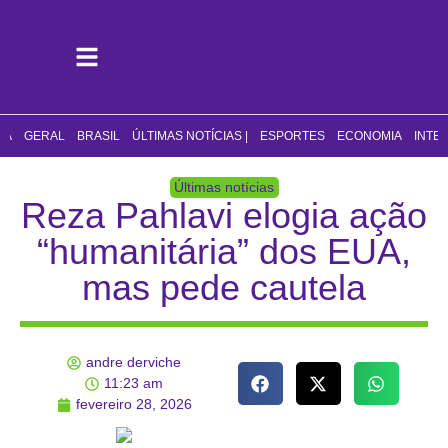
CA
GERAL
BRASIL
ÚLTIMAS NOTÍCIAS |
ESPORTES
ECONOMIA
INTE
Últimas notícias
Reza Pahlavi elogia ação
“humanitária” dos EUA,
mas pede cautela
andre derviche
11:23 am
fevereiro 28, 2026