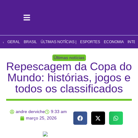
CA
GERAL
BRASIL
ÚLTIMAS NOTÍCIAS |
ESPORTES
ECONOMIA
INTE
Últimas notícias
Repescagem da Copa do
Mundo: histórias, jogos e
todos os classificados
andre derviche
9:33 am
março 25, 2026