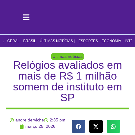
CA
GERAL
BRASIL
ÚLTIMAS NOTÍCIAS |
ESPORTES
ECONOMIA
INTE
Últimas notícias
Relógios avaliados em
mais de R$ 1 milhão
somem de instituto em
SP
andre derviche
2:35 pm
março 25, 2026