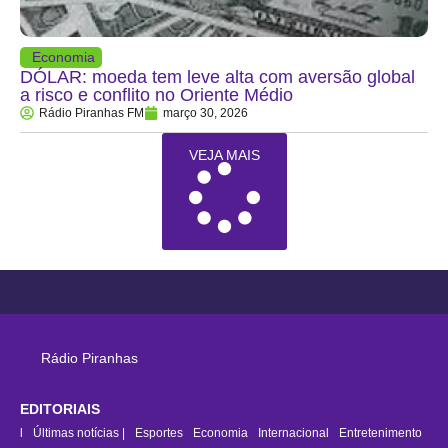
Economia
DÓLAR: moeda tem leve alta com aversão global
a risco e conflito no Oriente Médio
Rádio Piranhas FM
março 30, 2026
VEJA MAIS
Rádio Piranhas
EDITORIAIS
rasil
Últimas notícias |
Esportes
Economia
Internacional
Entretenimento