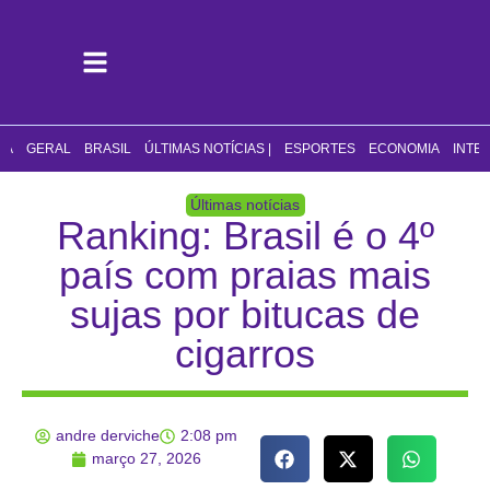
CA
GERAL
BRASIL
ÚLTIMAS NOTÍCIAS |
ESPORTES
ECONOMIA
INTE
Últimas notícias
Ranking: Brasil é o 4º
país com praias mais
sujas por bitucas de
cigarros
andre derviche
2:08 pm
março 27, 2026