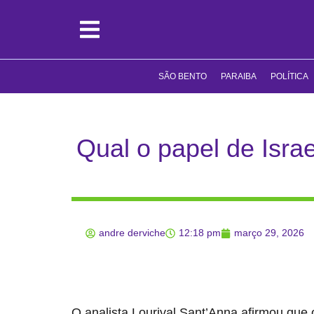
SÃO BENTO
PARAIBA
POLÍTICA
Qual o papel de Isra
andre derviche
12:18 pm
março 29, 2026
O analista Lourival Sant’Anna afirmou que