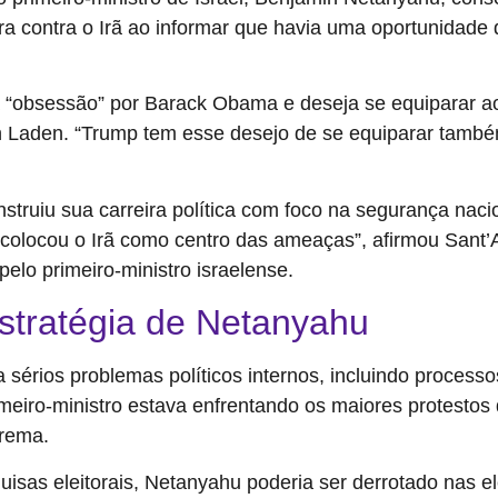
ra contra o Irã ao informar que havia uma oportunidade d
“obsessão” por Barack Obama e deseja se equiparar ao
n Laden. “Trump tem esse desejo de se equiparar tamb
ruiu sua carreira política com foco na segurança nacion
e colocou o Irã como centro das ameaças”, afirmou San
elo primeiro-ministro israelense.
estratégia de Netanyahu
sérios problemas políticos internos, incluindo proces
eiro-ministro estava enfrentando os maiores protestos da
prema.
uisas eleitorais, Netanyahu poderia ser derrotado nas 