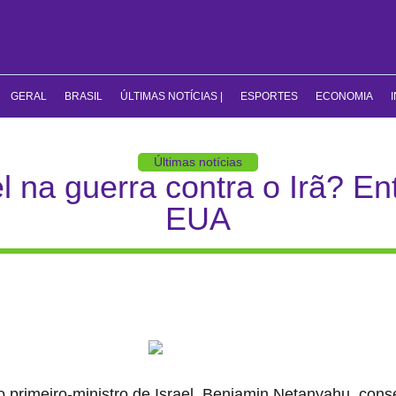
GERAL
BRASIL
ÚLTIMAS NOTÍCIAS |
ESPORTES
ECONOMIA
Últimas notícias
el na guerra contra o Irã? E
EUA
 o primeiro-ministro de Israel, Benjamin Netanyahu, con