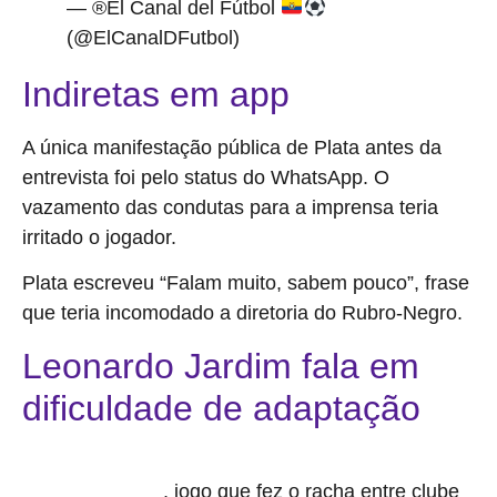
— ®El Canal del Fútbol
(@ElCanalDFutbol)
March 28, 2026
Indiretas em app
A única manifestação pública de Plata antes da
entrevista foi pelo status do WhatsApp. O
vazamento das condutas para a imprensa teria
irritado o jogador.
Plata escreveu “Falam muito, sabem pouco”, frase
que teria incomodado a diretoria do Rubro-Negro.
Leonardo Jardim fala em
dificuldade de adaptação
Após o empate contra o Corinthians na Neo Química Arena, no
, jogo que fez o racha entre clube
último domingo (22)