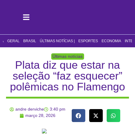
CA
GERAL
BRASIL
ÚLTIMAS NOTÍCIAS |
ESPORTES
ECONOMIA
INTE
Últimas notícias
Plata diz que estar na
seleção “faz esquecer”
polêmicas no Flamengo
andre derviche
3:40 pm
março 28, 2026