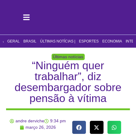
CA
GERAL
BRASIL
ÚLTIMAS NOTÍCIAS |
ESPORTES
ECONOMIA
INTE
Últimas notícias
“Ninguém quer
trabalhar”, diz
desembargador sobre
pensão à vítima
andre derviche
9:34 pm
março 26, 2026