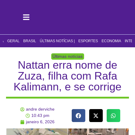
CA
GERAL
BRASIL
ÚLTIMAS NOTÍCIAS |
ESPORTES
ECONOMIA
INTE
Últimas notícias
Nattan erra nome de
Zuza, filha com Rafa
Kalimann, e se corrige
andre derviche
10:43 pm
janeiro 6, 2026