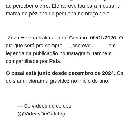
ao perceber o erro. Ele aproveitou para mostrar a
marca do pézinho da pequena no braço dele.
A pequena Zuza nasceu no Hospital e Maternidade São Luiz.
“Zuza Helena Kalimann de Cesário. 06/01/2026. O
dia que será pra sempre…”, escreveu
em
Nattan
legenda da publicação no Instagram, também
compartilhada por Rafa.
O
casal está junto desde dezembro de 2024.
Os
dois anunciaram a gravidez no início do ano.
pic.twitter.com/HhP54Cdq9F
— Só vídeos de celebs
(@VideosDeCelebs)
January 7, 2026