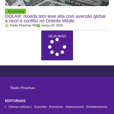
Economia
DÓLAR: moeda tem leve alta com aversão global
a risco e conflito no Oriente Médio
Rádio Piranhas FM
março 30, 2026
VEJA MAIS
Rádio Piranhas
EDITORIAIS
rasil
Últimas notícias |
Esportes
Economia
Internacional
Entretenimento