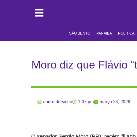
SÃO BENTO
PARAIBA
POLÍTICA
Moro diz que Flávio 
andre derviche
1:07 pm
março 24, 2026
O senador Sergio Moro (PR), recém-filiado 