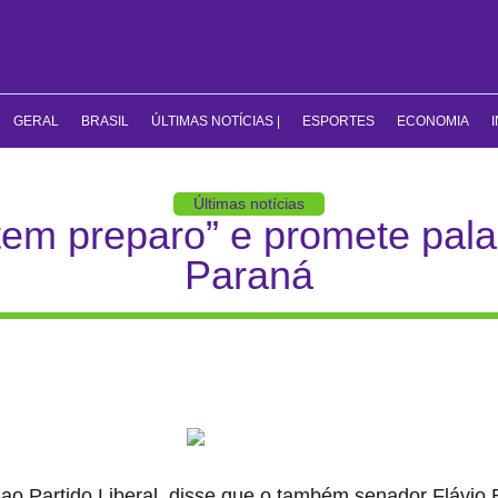
GERAL
BRASIL
ÚLTIMAS NOTÍCIAS |
ESPORTES
ECONOMIA
Últimas notícias
“tem preparo” e promete pal
Paraná
ao Partido Liberal, disse que o também senador Flávio 