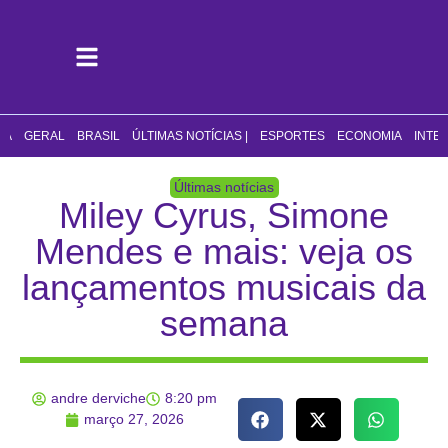
CA
GERAL
BRASIL
ÚLTIMAS NOTÍCIAS |
ESPORTES
ECONOMIA
INTE
Últimas notícias
Miley Cyrus, Simone
Mendes e mais: veja os
lançamentos musicais da
semana
andre derviche
8:20 pm
março 27, 2026