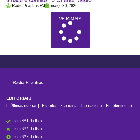
a risco e conflito no Oriente Médio
Rádio Piranhas FM
março 30, 2026
VEJA MAIS
Rádio Piranhas
EDITORIAIS
rasil
Últimas notícias |
Esportes
Economia
Internacional
Entretenimento
Item Nº 1 da lista
Item Nº 2 da lista
Item Nº 3 da lista