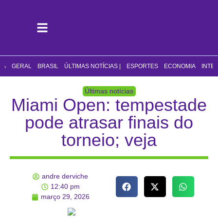
CA
GERAL
BRASIL
ÚLTIMAS NOTÍCIAS |
ESPORTES
ECONOMIA
INTE
Últimas notícias
Miami Open: tempestade
pode atrasar finais do
torneio; veja
andre derviche
12:40 pm
março 29, 2026