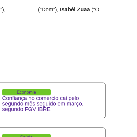
”),
(“Dom”),
Isabél Zuaa
(“O
Gabriel Leone
Economia
Confiança no comércio cai pelo
segundo mês seguido em março,
segundo FGV IBRE
Saúde