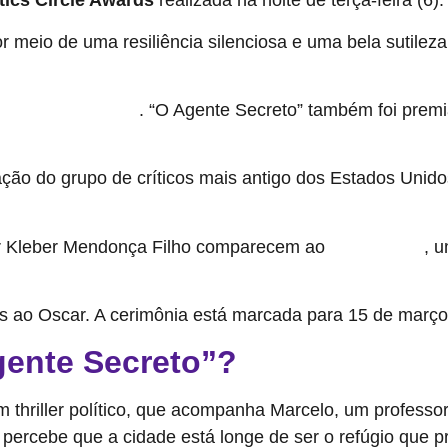
tics Circle Awards
realizada na noite de terça-feira (6).
 meio de uma resiliência silenciosa e uma bela sutileza,
. “O Agente Secreto” também foi premi
da em dezembro de 2025
ação do grupo de críticos mais antigo dos Estados Unid
or Kleber Mendonça Filho comparecem ao
, 
Globo de Ouro
s ao Oscar. A cerimônia está marcada para 15 de março
gente Secreto”?
m thriller político, que acompanha Marcelo, um profess
percebe que a cidade está longe de ser o refúgio que p