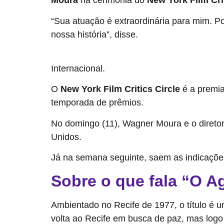
Moura
na cerimônia do
New York Film Cri
“Sua atuação é extraordinária para mim. Por
nossa história”, disse.
O anúncio da vitória do brasileiro foi anunciada ain
Internacional.
O
New York Film Critics Circle
é a premi
temporada de prêmios.
No domingo (11), Wagner Moura e o diret
Unidos.
Já na semana seguinte, saem as indicaçõe
Sobre o que fala “O A
Ambientado no Recife de 1977, o título é u
volta ao Recife em busca de paz, mas logo 