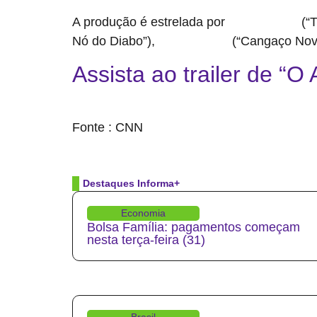
A produção é estrelada por
(“T
Wagner Moura
Nó do Diabo”),
(“Cangaço Novo
Alice Carvalho
Assista ao trailer de “O
source
Fonte : CNN
Destaques Informa+
Economia
Bolsa Família: pagamentos começam
nesta terça-feira (31)
Brasil