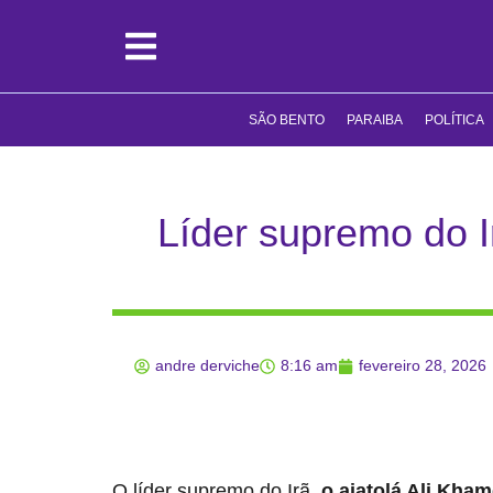
SÃO BENTO
PARAIBA
POLÍTICA
Líder supremo do I
andre derviche
8:16 am
fevereiro 28, 2026
O líder supremo do Irã,
o aiatolá Ali Kham