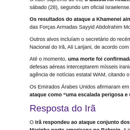
sábado (28), segundo um oficial israelens
Os resultados do ataque a Khamenei ai
das Forças Armadas Sayyid Abdolrahim Mo
Outros alvos incluíam o secretário do rec
Nacional do Irã, Ali Larijani, de acordo com
Até o momento,
uma morte foi confirmada
defesas aéreas interceptarem mísseis iran
agência de notícias estatal WAM, citando 
Os Emirados Árabes Unidos afirmaram em
ataque como “uma escalada perigosa e 
Resposta do Irã
O
Irã respondeu ao ataque conjunto do
Marinha norte-americana no Bahrein
. A 