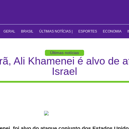
GERAL
BRASIL
ÚLTIMAS NOTÍCIAS |
ESPORTES
ECONOMIA
Últimas notícias
rã, Ali Khamenei é alvo de 
Israel
enei, foi alvo do ataque conjunto dos Estados Unidos