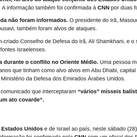
e. A informação também foi confirmada à
CNN
por duas fo
nda não foram informados.
O presidente do Irã, Masou
usavi, também foram alvos de ataques.
ém-criado Conselho de Defesa do Irã, Ali Shamkhani, e 
 fontes israelenses.
 durante o conflito no Oriente Médio.
Uma pessoa mor
ianos que tinham como alvo alvos em Abu Dhabi, capita
o Ministério da Defesa dos Emirados Árabes Unidos.
 comunicado que interceptaram
“vários” mísseis balís
um ato covarde”.
s Estados Unidos
e de Israel ao país, neste sábado (28)
informação foi confirmada pela
CNN
com um oficial dos