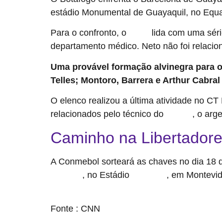
estádio Monumental de Guayaquil, no Equa
Para o confronto, o
lida com uma séri
Fogão
departamento médico. Neto não foi relacion
Uma provável formação alvinegra para o
Telles; Montoro, Barrera e Arthur Cabral
O elenco realizou a última atividade no C
relacionados pelo técnico do
, o arg
Glorioso
Caminho na Libertador
A Conmebol sorteará as chaves no dia 18 d
, no Estádio
, em Montevid
novembro
Centenário
source
Fonte : CNN