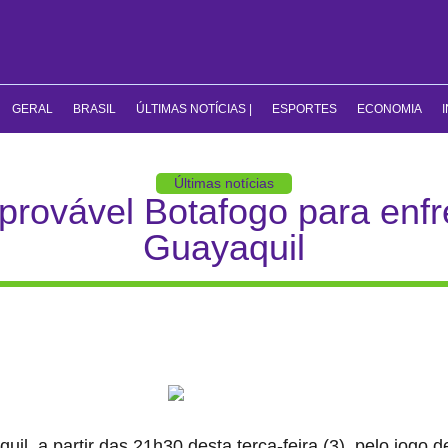
GERAL
BRASIL
ÚLTIMAS NOTÍCIAS |
ESPORTES
ECONOMIA
Últimas notícias
 provável Botafogo para enf
Guayaquil
l, a partir das 21h30 desta terça-feira (3), pelo jogo de