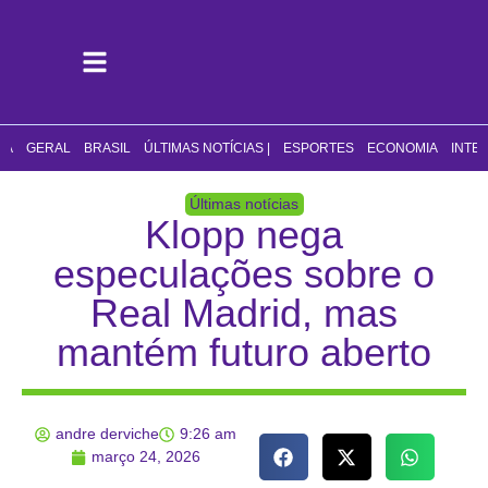
CA
GERAL
BRASIL
ÚLTIMAS NOTÍCIAS |
ESPORTES
ECONOMIA
INTE
Últimas notícias
Klopp nega
especulações sobre o
Real Madrid, mas
mantém futuro aberto
andre derviche
9:26 am
março 24, 2026