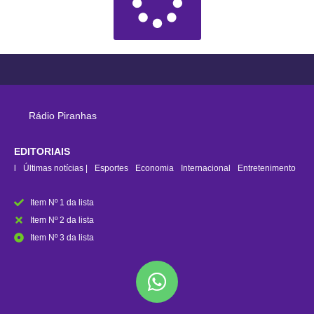
Rádio Piranhas
EDITORIAIS
rasil
Últimas notícias |
Esportes
Economia
Internacional
Entretenimento
Item Nº 1 da lista
Item Nº 2 da lista
Item Nº 3 da lista