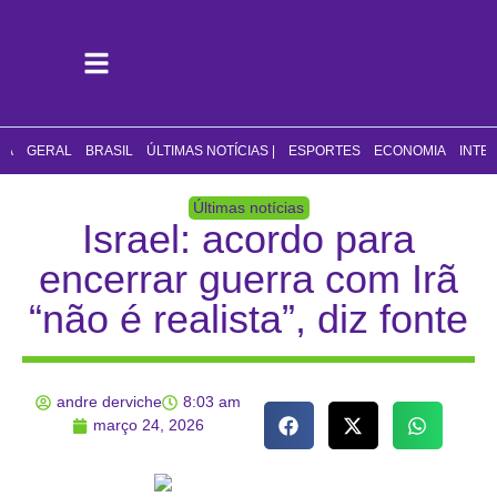
CA
GERAL
BRASIL
ÚLTIMAS NOTÍCIAS |
ESPORTES
ECONOMIA
INTE
Últimas notícias
Israel: acordo para
encerrar guerra com Irã
“não é realista”, diz fonte
andre derviche
8:03 am
março 24, 2026