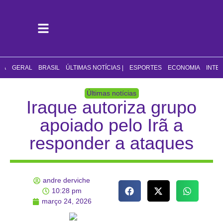
CA
GERAL
BRASIL
ÚLTIMAS NOTÍCIAS |
ESPORTES
ECONOMIA
INTE
Últimas notícias
Iraque autoriza grupo
apoiado pelo Irã a
responder a ataques
andre derviche
10:28 pm
março 24, 2026