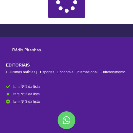
Rádio Piranhas
EDITORIAIS
rasil
Últimas notícias |
Esportes
Economia
Internacional
Entretenimento
Item Nº 1 da lista
Item Nº 2 da lista
Item Nº 3 da lista