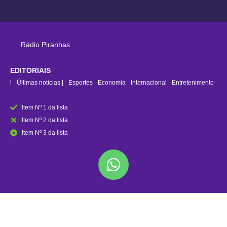
Rádio Piranhas
EDITORIAIS
rasil
Últimas notícias |
Esportes
Economia
Internacional
Entretenimento
Item Nº 1 da lista
Item Nº 2 da lista
Item Nº 3 da lista