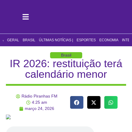
CA
GERAL
BRASIL
ÚLTIMAS NOTÍCIAS |
ESPORTES
ECONOMIA
INTE
Brasil
IR 2026: restituição terá
calendário menor
Rádio Piranhas FM
4:25 am
março 24, 2026