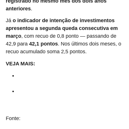
registrado no mesmo mês dos dois anos
anteriores
.
Já
o indicador de intenção de investimentos
apresentou a segunda queda consecutiva em
março
, com recuo de 0,8 ponto — passando de
42,9 para
42,1 pontos
. Nos últimos dois meses, o
recuo acumulado soma 2,5 pontos.
VEJA MAIS:
Mais da metade da indústria quer investir em 2026, diz
CNI
Indústria da construção: setor registra pior janeiro em 9
anos, aponta CNI
Fonte:
Brasil 61