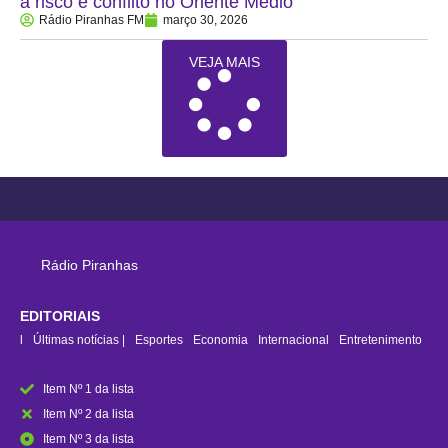
a risco e conflito no Oriente Médio
Rádio Piranhas FM
março 30, 2026
VEJA MAIS
Rádio Piranhas
EDITORIAIS
rasil
Últimas notícias |
Esportes
Economia
Internacional
Entretenimento
Item Nº 1 da lista
Item Nº 2 da lista
Item Nº 3 da lista