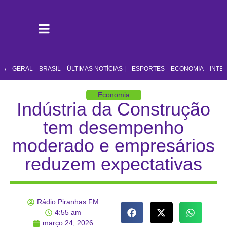
CA
GERAL
BRASIL
ÚLTIMAS NOTÍCIAS |
ESPORTES
ECONOMIA
INTE
Economia
Indústria da Construção
tem desempenho
moderado e empresários
reduzem expectativas
Rádio Piranhas FM
4:55 am
março 24, 2026